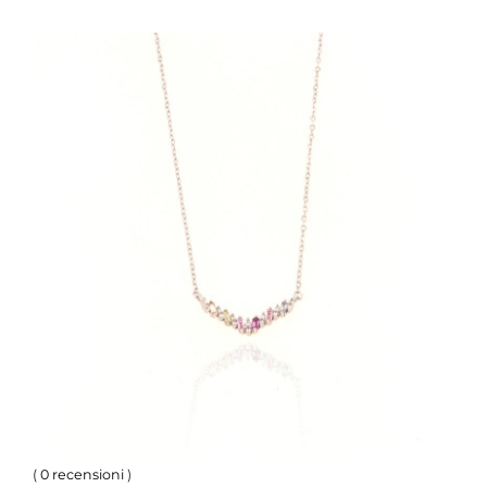
(
0 recensioni
)