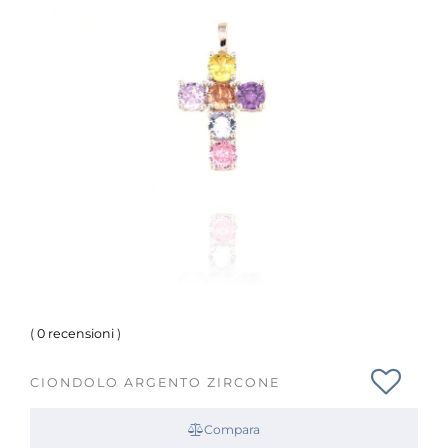
(
0 recensioni
)
CIONDOLO ARGENTO ZIRCONE
Compara