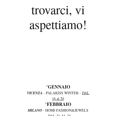
trovarci, vi
aspettiamo!
°GENNAIO
VICENZA
- PALAKISS WINTER -
DAL
16 al 20
°FEBBRAIO
MILANO
- HOMI-FASHION&JEWELS
-
DAL 21 AL 23