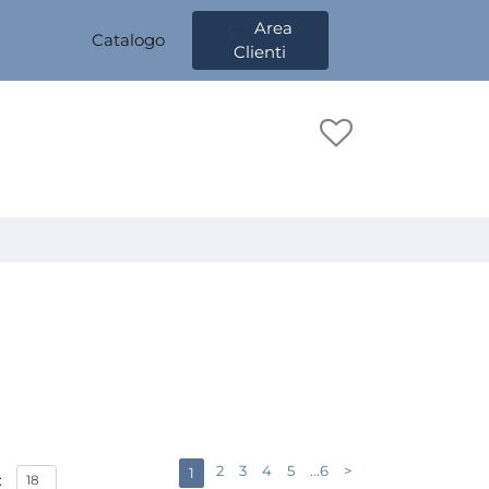
Area
Catalogo
Clienti
2
3
4
5
...6
>
1
: