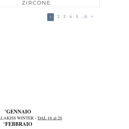
ZIRCONE
2
3
4
5
...6
>
1
°GENNAIO
ALAKISS WINTER -
DAL 16 al 20
°FEBBRAIO