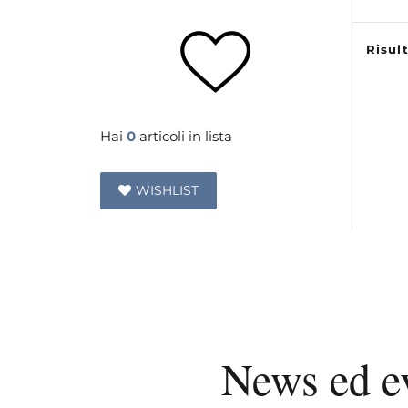
Risult
Hai
0
articoli in lista
WISHLIST
News ed e