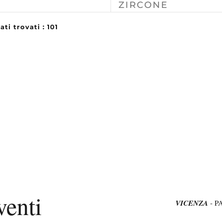
ZIRCONE
ati trovati : 101
venti
VICENZA
- P