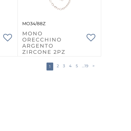
MO34/88Z
MONO
ORECCHINO
ARGENTO
ZIRCONE 2PZ
2
3
4
5
...19
>
1