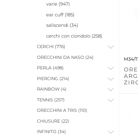
varie (947)
ear cuff (185)
saliscendi (34)
cerchi con ciondolo (258)
CERCHI (776)
ORECCHINI DA NASO (24)
M34/1
PERLA (498)
ORE
ARG
PIERCING (214)
ZIR
RAINBOW (4)
TENNIS (257)
ORECCHINI A TRIS (110)
CHIUSURE (22)
INFINITO (34)