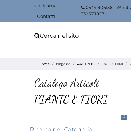
Chi Siamo
0549 906156 - What
3395311097
Contatti
Cerca nel sito
Home
Negozio
ARGENTO
ORECCHINI
Catalogo Articoli
PIANTE E FIORI
Ricerca per Categoria