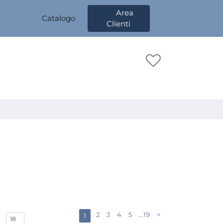
Area
Catalogo
Clienti
2
3
4
5
...19
>
1