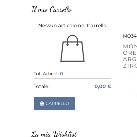
Il mio Carrello
Nessun articolo nel Carrello
MO34
MO
ORE
ARG
ZIR
Tot. Articoli
0
Totale:
0,00 €
CARRELLO
La mia Wishlist