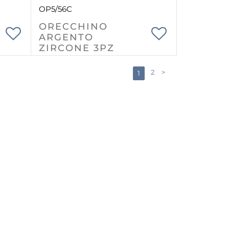
OP5/56C
ORECCHINO
ARGENTO
ZIRCONE 3PZ
2
>
1