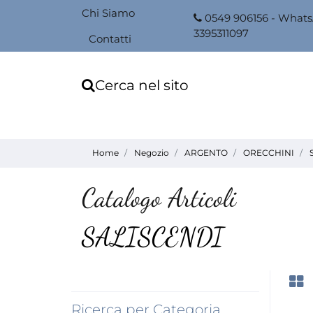
Chi Siamo
0549 906156 - What
3395311097
Contatti
Cerca nel sito
Home
Negozio
ARGENTO
ORECCHINI
Catalogo Articoli
SALISCENDI
Ricerca per Categoria