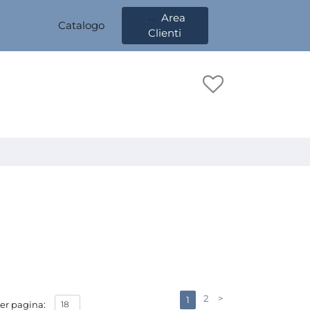
Area
Catalogo
Clienti
2
>
1
er pagina: