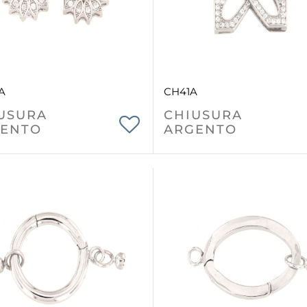
A
CH41A
USURA
CHIUSURA
ENTO
ARGENTO