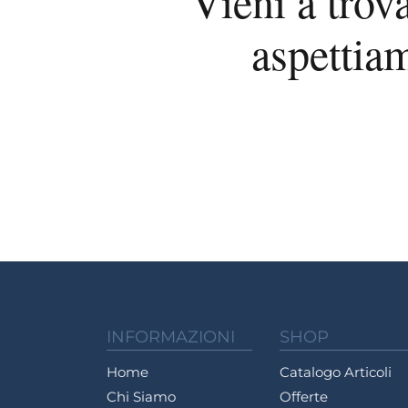
Vieni a trova
aspettia
INFORMAZIONI
SHOP
Home
Catalogo Articoli
Chi Siamo
Offerte