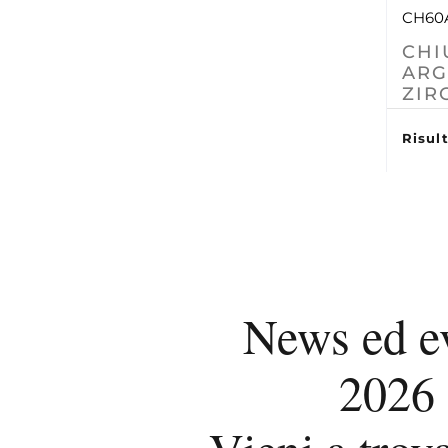
CH60
CHI
ARG
ZIR
Risult
News ed e
2026