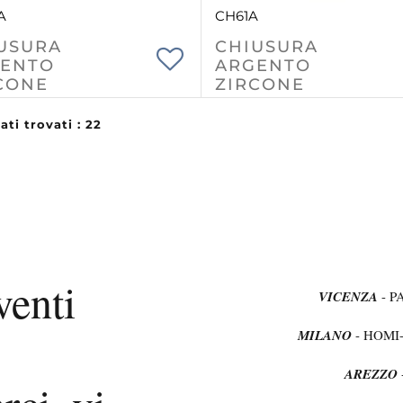
A
CH61A
USURA
CHIUSURA
ENTO
ARGENTO
CONE
ZIRCONE
ati trovati : 22
venti
VICENZA
- P
MILANO
- HOMI
AREZZO