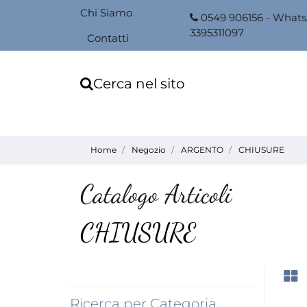
Chi Siamo
0549 906156 - What
3395311097
Contatti
Cerca nel sito
Home
Negozio
ARGENTO
CHIUSURE
Catalogo Articoli
CHIUSURE
Ricerca per Categoria