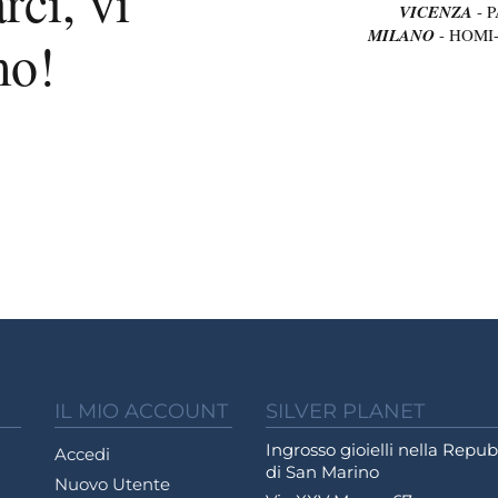
rci, vi
VICENZA
- 
MILANO
- HOMI
mo!
IL MIO ACCOUNT
SILVER PLANET
Ingrosso gioielli nella Repub
Accedi
di San Marino
Nuovo Utente