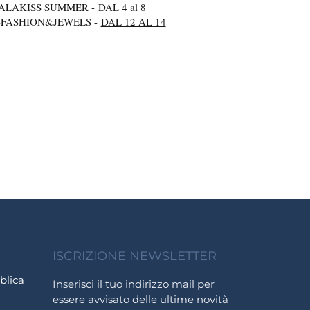
PALAKISS SUMMER -
DAL 4 al 8
-FASHION&JEWELS -
DAL 12 AL 14
ISCRIZIONE NEWSLETTER
blica
Inserisci il tuo indirizzo mail per
essere avvisato delle ultime novità