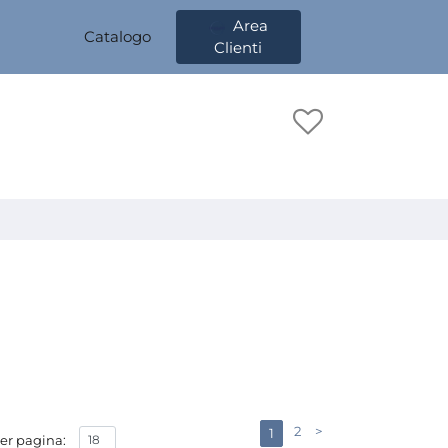
Area
Catalogo
Clienti
2
>
1
er pagina: