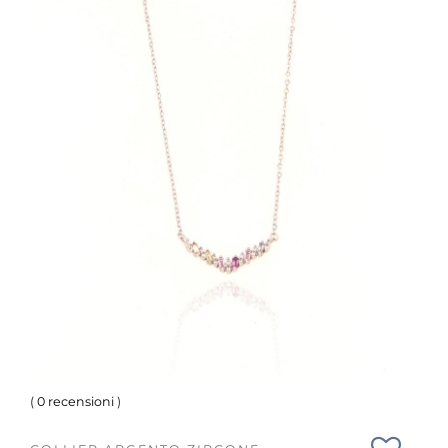
(
0 recensioni
)